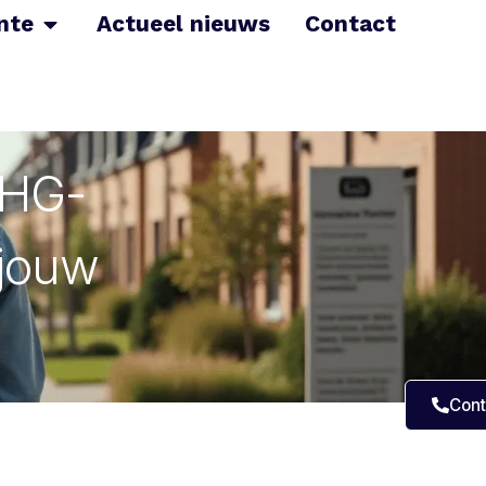
nte
Actueel nieuws
Contact
NHG-
 jouw
Cont