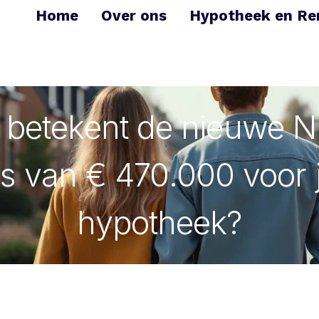
Home
Over ons
Hypotheek en Re
 betekent de nieuwe 
s van € 470.000 voor
hypotheek?