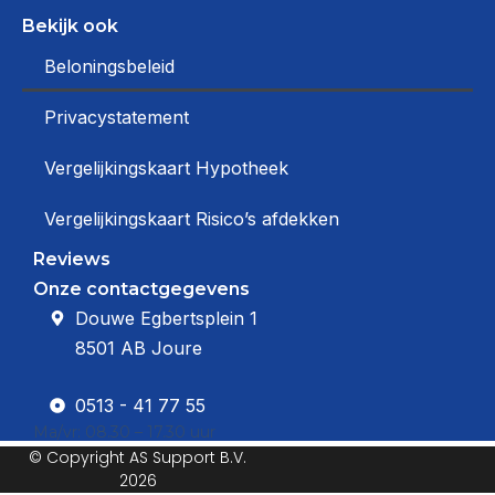
Bekijk ook
Beloningsbeleid
Privacystatement
Vergelijkingskaart Hypotheek
Vergelijkingskaart Risico’s afdekken
Reviews
Onze contactgegevens
Douwe Egbertsplein 1
8501 AB Joure
0513 - 41 77 55
Ma/vr: 08.30 – 17.30 uur
© Copyright
AS Support B.V.
2026