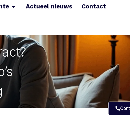
nte
Actueel nieuws
Contact
act?
o’s
g
Cont