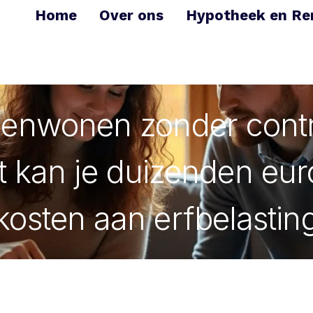
Home
Over ons
Hypotheek en Re
enwonen zonder contr
t kan je duizenden eur
kosten aan erfbelastin