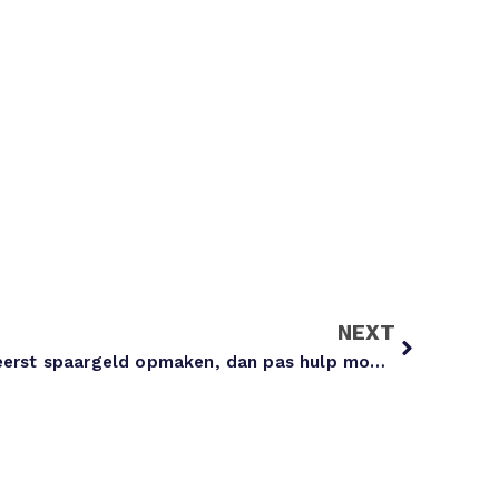
NEXT
Bijstand voor ondernemers: eerst spaargeld opmaken, dan pas hulp mogelijk