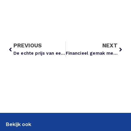
PREVIOUS
NEXT
De echte prijs van een huisdier: ben jij voorbereid op de kosten?
Financieel gemak met je afbetaalde huis: ontdek de mogelijkheden!
Bekijk ook