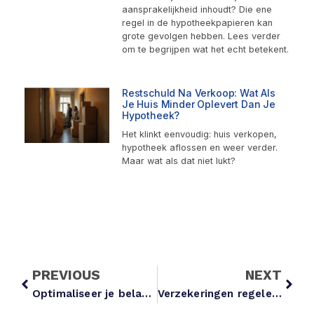
aansprakelijkheid inhoudt? Die ene
regel in de hypotheekpapieren kan
grote gevolgen hebben. Lees verder
om te begrijpen wat het echt betekent.
Restschuld Na Verkoop: Wat Als
Je Huis Minder Oplevert Dan Je
Hypotheek?
Het klinkt eenvoudig: huis verkopen,
hypotheek aflossen en weer verder.
Maar wat als dat niet lukt?
PREVIOUS
NEXT
Optimaliseer je belastingaangifte voor het nieuwe jaar in 5 slimme stappen
Verzekeringen regelen voor je uitwonende studerende kind: wat moet je weten?