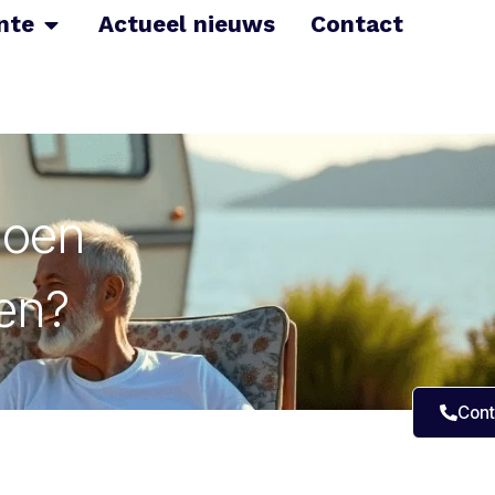
nte
Actueel nieuws
Contact
ioen
en?
Cont