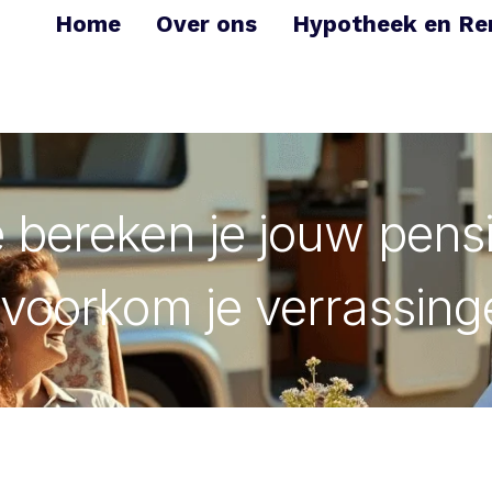
Home
Over ons
Hypotheek en Re
 bereken je jouw pens
 voorkom je verrassing