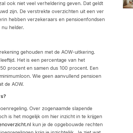
al ook niet veel verheldering geven. Dat geldt
wd zijn. De verstrekte overzichten uit een ver
 Hierin hebben verzekeraars en pensioenfondsen
 nu helder.
 rekening gehouden met de AOW-uitkering.
leeftijd. Het is een percentage van het
r 50 procent en samen dus 100 procent. Een
t minimumloon. Wie geen aanvullend pensioen
uit de AOW.
rs?
ensioenregeling. Over zogenaamde slapende
och is het mogelijk om hier inzicht in te krijgen
enoverzicht.nl
kun je de opgebouwde rechten
nregelingen krijg je inzichtelijk. Je ziet wat