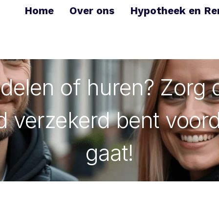
Home
Over ons
Hypotheek en Re
delen of huren? Zorg d
 verzekerd bent voord
gaat!