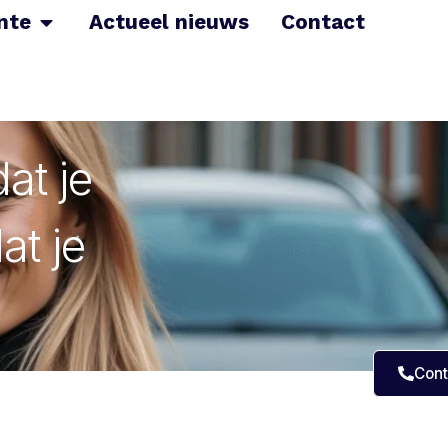
nte
Actueel nieuws
Contact
at je
at je
Cont