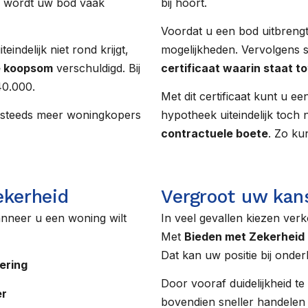
r wordt uw bod vaak
bij hoort.
Voordat u een bod uitbrengt
eindelijk niet rond krijgt,
mogelijkheden. Vervolgens s
e koopsom
verschuldigd. Bij
certificaat waarin staat t
40.000.
Met dit certificaat kunt u 
en steeds meer woningkopers
hypotheek uiteindelijk toch
contractuele boete
. Zo ku
ekerheid
Vergroot uw kan
nneer u een woning wilt
In veel gevallen kiezen ver
Met
Bieden met Zekerheid
Dat kan uw positie bij onder
ering
Door vooraf duidelijkheid t
er
bovendien sneller handelen