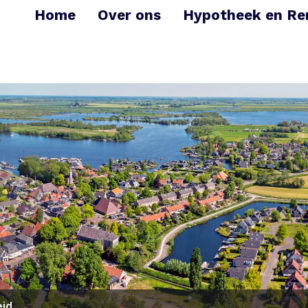
Home
Over ons
Hypotheek en Re
eid