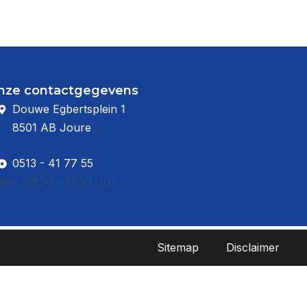
nze contactgegevens
Douwe Egbertsplein 1
8501 AB Joure
0513 - 41 77 55
/vr: 08.30 – 17.30 uur
Sitemap
Disclaimer