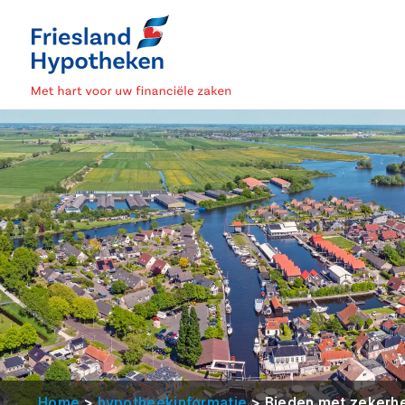
>
>
Home
hypotheekinformatie
Bieden met zekerh